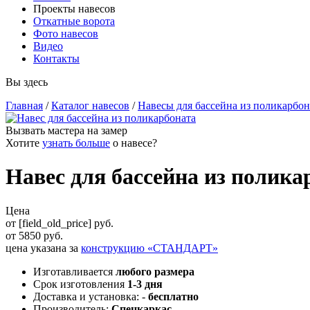
Проекты навесов
Откатные ворота
Фото навесов
Видео
Контакты
Вы здесь
Главная
/
Каталог навесов
/
Навесы для бассейна из поликарбо
Вызвать мастера на замер
Хотите
узнать больше
о
навесе
?
Навес для бассейна из полика
Цена
от [field_old_price] руб.
от
5850
руб.
цена указана за
конструкцию «
СТАНДАРТ
»
Изготавливается
любого размера
Срок изготовления
1-3 дня
Доставка и установка: -
бесплатно
Производитель:
Спецкаркас